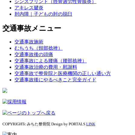
シンスプリント（脛骨過労性骨膜炎）
アキレス腱炎
肘内障｜子どもの肘の脱臼
交通事故メニュー
交通事故施術
むちうち（頸部捻挫）
交通事故後の頭痛
交通事故による腰痛（腰部捻挫）
交通事故治療の費用・慰謝料
交通事故で整骨院と医療機関の正しい通い方
交通事故後にやるべきこと完全ガイド
COPYRIGHTc みちた整骨院 Design by PORTALS
LINK