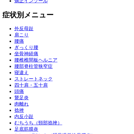
矯正インソール
症状別メニュー
外反母趾
肩こり
腰痛
ぎっくり腰
坐骨神経痛
腰椎椎間板ヘルニア
腰部脊柱管狭窄症
寝違え
ストレートネック
四十肩・五十肩
頭痛
鵞足炎
肉離れ
捻挫
内反小趾
むちうち（頸部捻挫）
足底筋膜炎